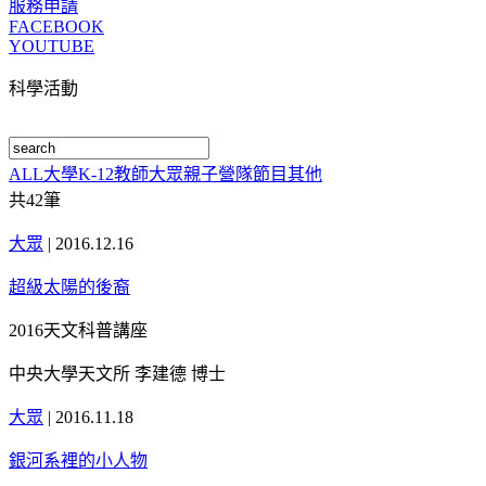
服務申請
FACEBOOK
YOUTUBE
科學活動
ALL
大學
K-12
教師
大眾
親子
營隊
節目
其他
共
42
筆
大眾
|
2016.12.16
超級太陽的後裔
2016天文科普講座
中央大學天文所 李建德 博士
大眾
|
2016.11.18
銀河系裡的小人物