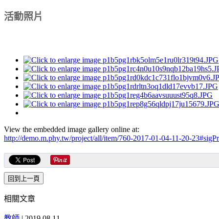
活動照片
View the embedded image gallery online at:
http://demo.m.phy.tw/project/all/item/760-2017-01-04-11-20-23#sig
相關文章
教師
|
2019.08.11