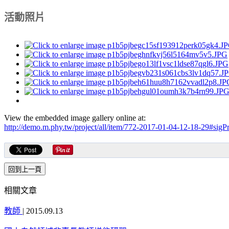
活動照片
View the embedded image gallery online at:
http://demo.m.phy.tw/project/all/item/772-2017-01-04-12-18-29#sig
相關文章
教師
|
2015.09.13