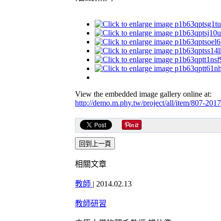
View the embedded image gallery online at:
http://demo.m.phy.tw/project/all/item/807-20
相關文章
教師
|
2014.02.13
教師研習